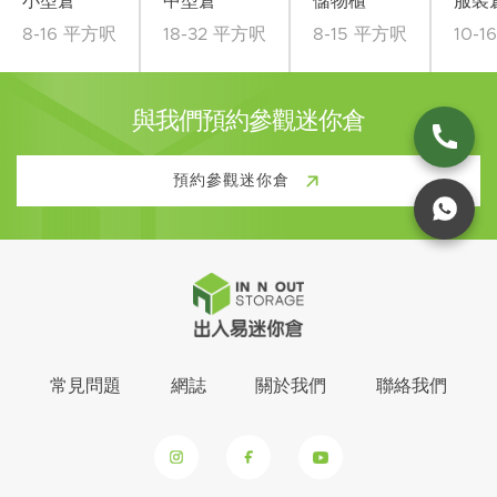
小型倉
中型倉
儲物櫃
服裝
8-16 平方呎
18-32 平方呎
8-15 平方呎
10-
與我們預約參觀迷你倉
預約參觀迷你倉
常見問題
網誌
關於我們
聯絡我們