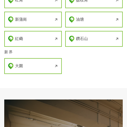
旺角
荔枝角
新蒲崗
油塘
紅磡
鑽石山
新界
大圍